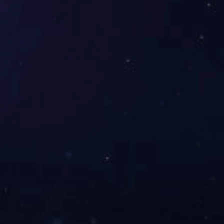
降温方法 钢构车间
熔模车间如何降温？工位降温送
挤塑车间
风
于我们
产品中心
公司动态
降温设备
行业新