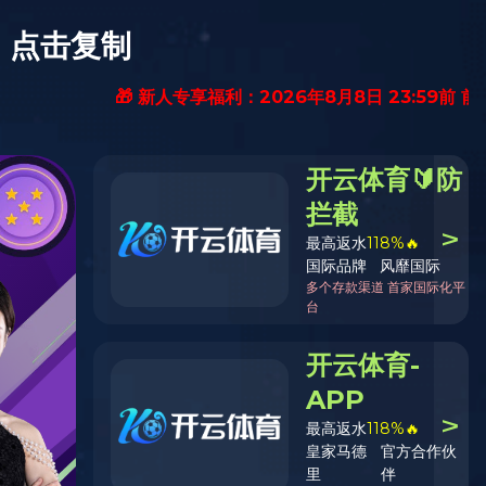
网站地图
官方网站
关注微信
客户案例
生产设备
官方网站