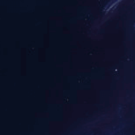
光解净化设备
油烟油雾净化
木炭烟气净化
油雾净化器
油烟净化器
车间除尘设备
袋式除尘器
滤筒除尘器
旋风除尘设备
静电除尘器