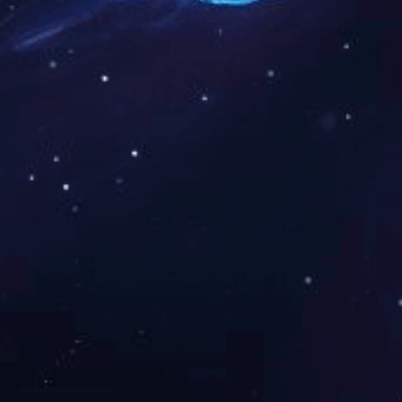
工业除尘设备
车间净化工程
车间除菌系列
净化设备_空气过滤器
车间净化设备
焊烟净化设备
焊烟净化器
中央式焊烟净化