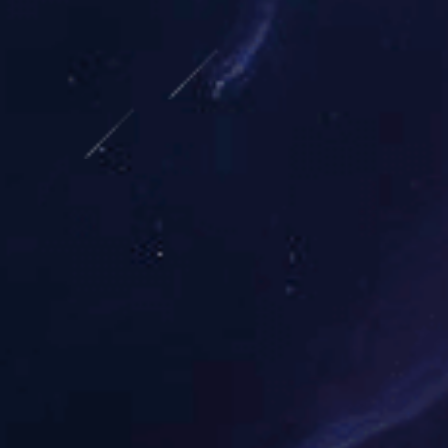
光解净化设备
油烟油雾净化
木炭烟气净化
油雾净化器
彩钢厂房
油烟净化器
车间除尘设备
袋式除尘器
滤筒除尘器
旋风除尘设备
静电除尘器