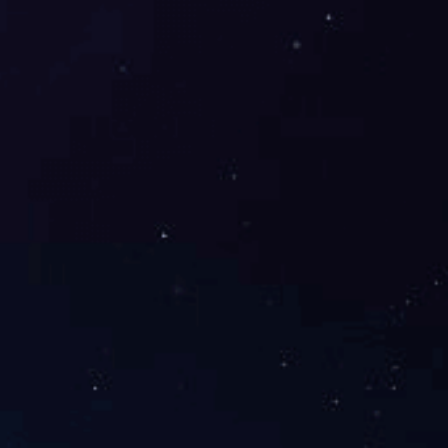
下一篇：没有了
闷热防暑降温措施
皮革加工车间送风降温技术