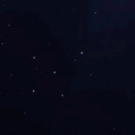
免费咨询热线
15720490226
网站首页
关
厂房通风降温
负压风机+水帘降温
湿帘冷风机
通风设备
微信咨询
车间通风降温系统
咨询热线
15720490226
版权所有©九游（NineGame）娱乐中国 ICP备案号：
冀ICP备120