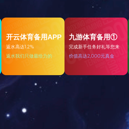
15
咨询热线：
情
化燃烧
？有很多人还不并不了解，今天我给大家细致的
室、催化床、风机、电控柜等组成。新兴的催化燃烧技术
工，印刷，材料，电线加工等行业。
备特点: