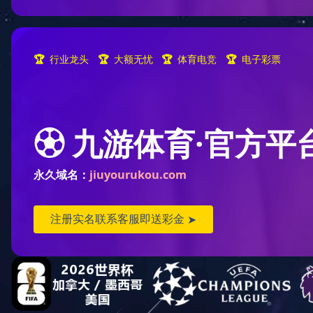
催化燃
产品中心
厂房通风降温
负压风机+水帘降温
湿帘冷风机
通风设备