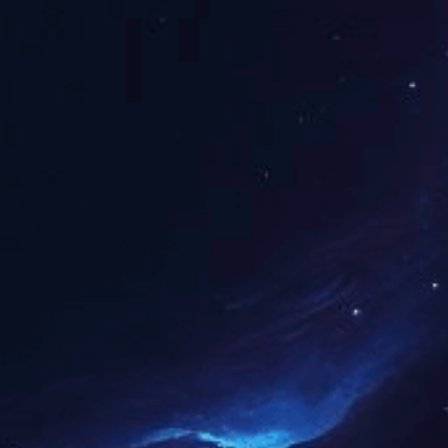
1.
九游（N
光解净化设备
2. 有机
九游
油烟油雾净化
3.催化
木炭烟气净化
4、废气
油雾净化器
油烟净化器
5. VO
车间除尘设备
催化燃烧
多组分，
袋式除尘器
滤筒除尘器
催化燃烧
可以大大
旋风除尘设备
静电除尘器