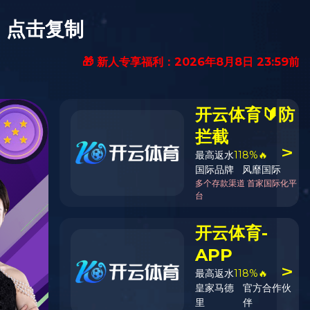
网站地图
官方网站
关注微信
客户案例
生产设备
官方网站