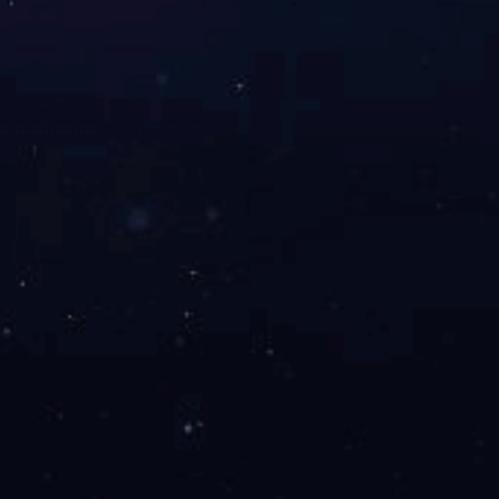
于我们
产品中心
公司动态
降温设备
行业新
九游（NineGame）娱乐中国
工业除臭设备
溶媒吸收设备
催化燃烧设备
官方网站
活性炭吸附
生物处理法
低温等离子净化器
废气净化塔
光解净化设备
06251号-1
冀公网安备 13092602000109号