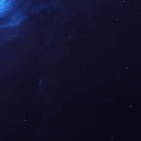
稳定，净化效率高。
，省时省力。
行成本低。
化工，涂料，绝缘材料等行业排放的低浓度，
此没有二次污染的问题。另外，由于温度低，