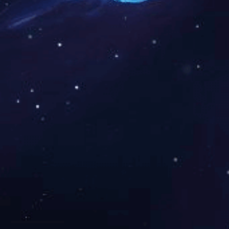
工业除尘设备
上一篇：
设计选
车间净化工程
车间除菌系列
产品推荐
净化设备_空气过滤器
车间净化设备
焊烟净化设备
焊烟净化器
彩钢厂房闷热
中央式焊烟净化