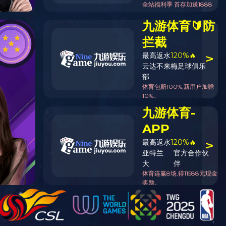
心
>>
工业除臭设备
>>
催化燃烧设备
>>
催化燃烧设备
烧设备
多人还不并不了解，今天我给大家细致的讲解一下，催化
、换热器、预热室、催化床、风机、电控柜等组成。新兴
验阶段过渡到实践阶段，并逐渐应用于石油......