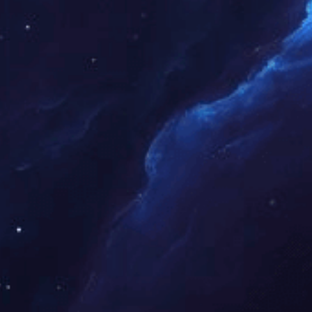
降温方法 钢构车间
熔模车间如何降温？工位降温送
挤塑车间
风