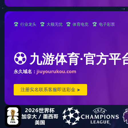
技术文
产品中心
厂房通风降温
UV
光解废
负压风机+水帘降温
一、恶臭
湿帘冷风机
化氢、甲硫
通风设备
物质，如CO