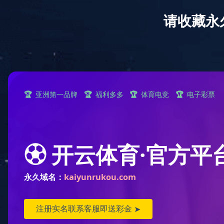
欢迎光临九游（NineGame）娱乐中国网站！
网站首页
关于我们
厂房通风降