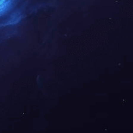
闷热防暑降温措施
皮革加工车间送风降温技术