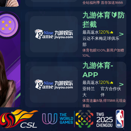
您的位置：
首页
>>
技术文档
乐中国的性能简浅
19114
体物质分子键，裂解恶臭气体物质如：氨、硫
污染物原子与臭氧氧化聚合成小分子无害或低害