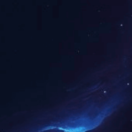
光解净化设备
产品推荐
油烟油雾净化
木炭烟气净化
油雾净化器
油烟净化器
彩钢厂房闷热
车间除尘设备
袋式除尘器
滤筒除尘器
旋风除尘设备
静电除尘器