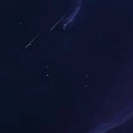
其他工
光解净化设备
钢结构
油烟油雾净化
空气流通
‌使用
木炭烟气净化
整体的降
钢结构厂
油雾净化器
‌隔热建
油烟净化器
‌人工绿
这些方
车间除尘设备
钢结构
袋式除尘器
滤筒除尘器
上一篇：
塑
旋风除尘设备
静电除尘器