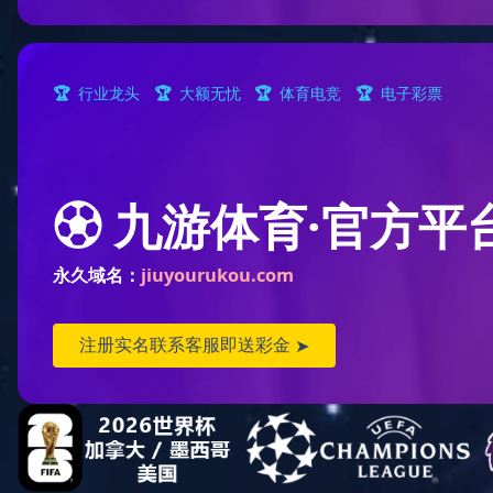
车间
产品中心
厂房通风降温
负压风机+水帘降温
湿帘冷风机
通风设备