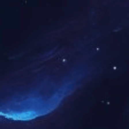
免费咨询热线
15720490226
网站首页
厂房通风降温
负压风机+水帘降温
湿帘冷风机
通风设备
微信咨询
车间通风降温系统
咨询热线
15720490226
版权所有©九游（NineGame）娱乐中国 ICP备案号：
冀ICP备