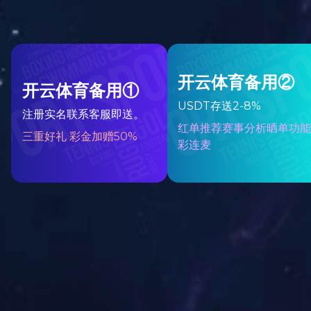
车间通风降温系统
九游（NineGame）娱乐中国
溶媒吸收设备
官方网站
产品
生物处理法
废气净化塔
铸造烟
工业除臭设备
生产铸造
染物在风
催化燃烧设备
活性炭吸附
铸造车间
气体源外
低温等离子净化器